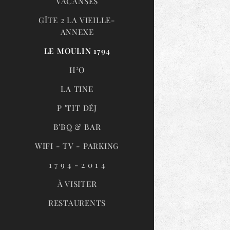
VACANSES
GÎTE 2 LA VIEILLE-
ANNEXE
LE MOULIN 1794
H²O
LA TINE
P 'TIT DÉJ
B'BQ & BAR
WIFI - TV - PARKING
1 7 9 4 - 2 0 1 4
À VISITER
RESTAURENTS