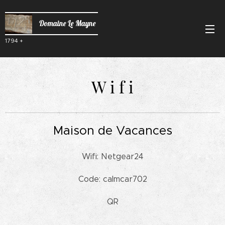
Domaine Le Mayne
1794 +
W i f i
Maison de Vacances
Wifi: Netgear24
Code: calmcar702
QR