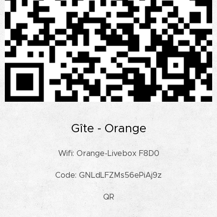
Gîte - Orange
Wifi: Orange-Livebox F8D0
Code: GNLdLFZMs56ePiAj9z
QR