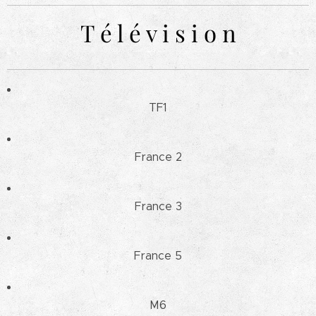
T é l é v i s i o n
TF1
France 2
France 3
France 5
M6