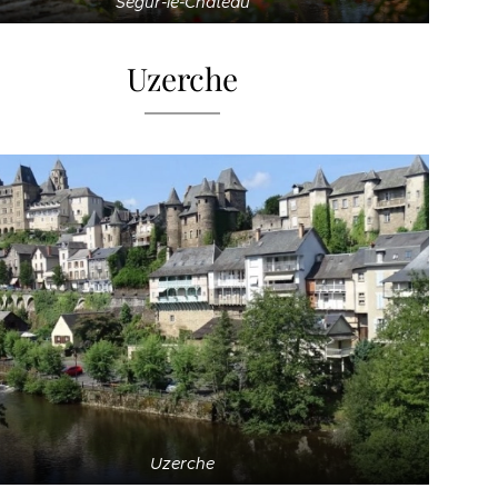
Ségur-le-Château
Uzerche
Uzerche