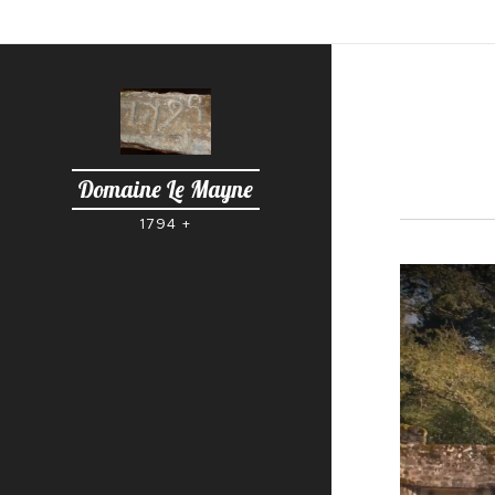
Domaine Le Mayne
1794 +